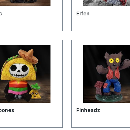
c
Elfen
bones
Pinheadz