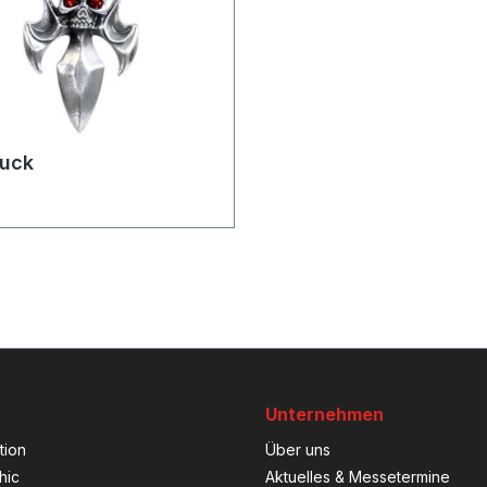
uck
Unternehmen
tion
Über uns
hic
Aktuelles & Messetermine