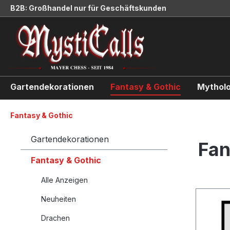
B2B: Großhandel nur für Geschäftskunden
springen
Zur Hauptnavigation springen
Gartendekorationen
Fantasy & Gothic
Mytholo
Fantasy & Gothic
Gartendekorationen
Fan
Fantasy & Gothic
Alle Anzeigen
Neuheiten
Drachen