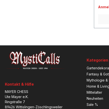
Anmel
Kategorien
Gartendekora
Fantasy & Got
Mythologie & 
Kontakt & Hilfe
Home & Livin
MAYER CHESS
Mittelalter
Ute Mayer e.K.
Neuheiten
Ringstraße 7
Sale %
89426 Wittislingen-Zöschlingsweiler