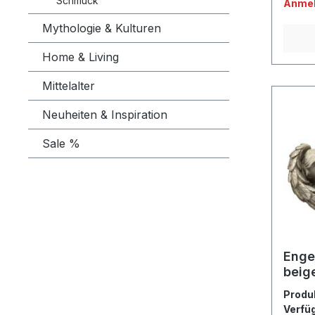
Schmuck
Anmel
Mythologie & Kulturen
Home & Living
Mittelalter
Neuheiten & Inspiration
Sale %
Engel
beig
Produ
Verfü