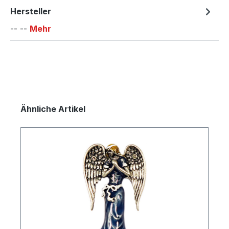
Hersteller
-- --
Mehr
Produktgalerie überspringen
Ähnliche Artikel