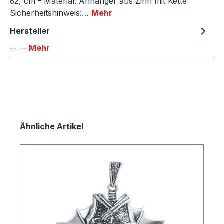
62, cm - Material: Anhänger aus Zinn mit Kette
Sicherheitshinweis:…
Mehr
Hersteller
-- --
Mehr
Produktgalerie überspringen
Ähnliche Artikel