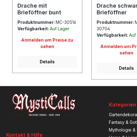
Drache mit
Drache schwar
Brieföffner bunt
Brieföffner
Produktnummer:
MC-30516
Produktnummer:
Verfügbarkeit:
Auf Lager
30704
Verfügbarkeit:
Auf
Anmelden um Preise zu
sehen
Anmelden um Pr
sehen
Details
Details
Kategorien
Gartendekora
Fantasy & Got
Mythologie & 
Kontakt & Hilfe