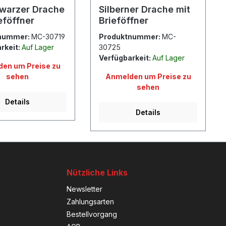
warzer Drache
Silberner Drache mit
eföffner
Brieföffner
nummer:
MC-30719
Produktnummer:
MC-
rkeit:
Auf Lager
30725
Verfügbarkeit:
Auf Lager
en um Preise zu
sehen
Anmelden um Preise zu
sehen
Details
Details
Nützliche Links
Newsletter
Zahlungsarten
Bestellvorgang