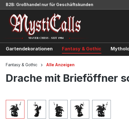
B2B: Großhandel nur für Geschäftskunden
springen
Zur Hauptnavigation springen
Gartendekorationen
Fantasy & Gothic
Mytholo
Fantasy & Gothic
Alle Anzeigen
Drache mit Brieföffner 
Bildergalerie überspringen