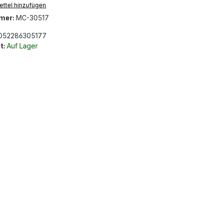
ttel hinzufügen
mer:
MC-30517
052286305177
t:
Auf Lager