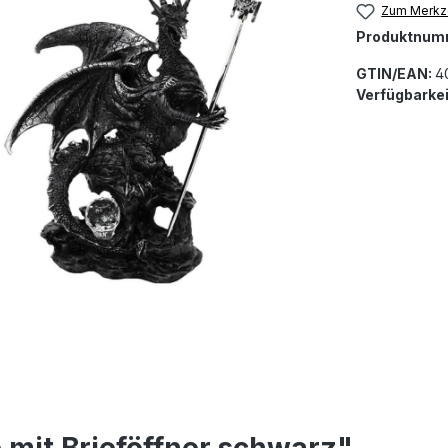
Zum Merkze
Produktnum
GTIN/EAN:
4
Verfügbarkei
mit Brieföffner schwarz"