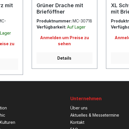
z mit
Grüner Drache mit
XL Sch
Brieföffner
mit Bri
MC-
Produktnummer:
MC-30718
Produkt
Verfügbarkeit:
Auf Lager
Verfügba
 Lager
Anmelden um Preise zu
Anmeld
eise zu
sehen
Details
Unternehmen
tion
Über uns
hic
Aktuelles & Messetermine
Kulturen
Kontakt