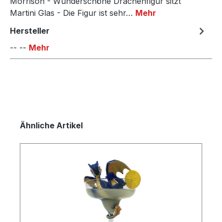
Morrison - Wunderschöne Drachenfigur sitzt
Martini Glas - Die Figur ist sehr…
Mehr
Hersteller
-- --
Mehr
Produktgalerie überspringen
Ähnliche Artikel