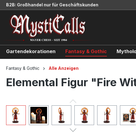
B2B: Großhandel nur für Geschäftskunden
springen
Zur Hauptnavigation springen
Gartendekorationen
Fantasy & Gothic
Mytholo
Fantasy & Gothic
Alle Anzeigen
Elemental Figur "Fire W
Bildergalerie überspringen