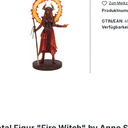
Zum Merkze
Produktnum
GTIN/EAN:
4
Verfügbarkei
al Figur "Fire Witch" by Anne 