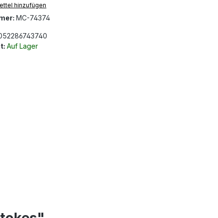
ttel hinzufügen
mer:
MC-74374
052286743740
t:
Auf Lager
Stokes"