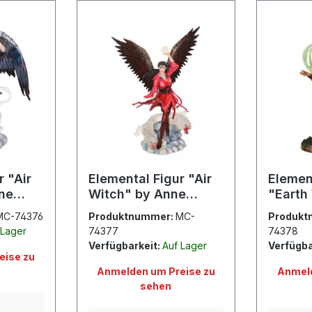
r "Air
Elemental Figur "Air
Elemen
ne
Witch" by Anne
"Earth
Stokes
Anne S
MC-74376
Produktnummer:
MC-
Produkt
 Lager
74377
74378
Verfügbarkeit:
Auf Lager
Verfügba
eise zu
Anmelden um Preise zu
Anmeld
sehen