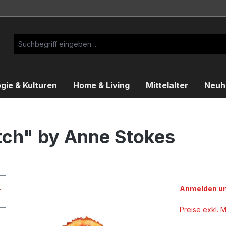
gie & Kulturen
Home & Living
Mittelalter
Neuhe
itch" by Anne Stokes
Anmelden um
Preise exkl. 