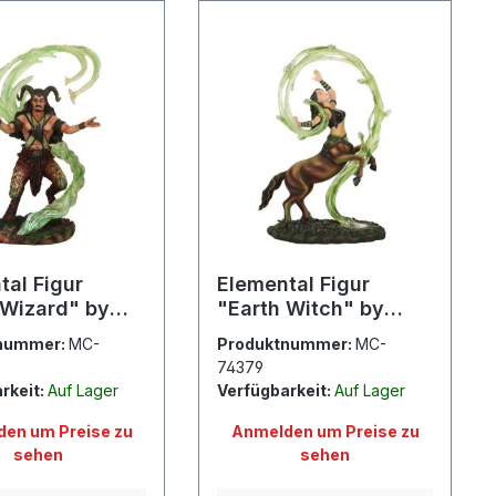
tal Figur
Elemental Figur
 Wizard" by
"Earth Witch" by
tokes
Anne Stokes
nummer:
MC-
Produktnummer:
MC-
74379
rkeit:
Auf Lager
Verfügbarkeit:
Auf Lager
en um Preise zu
Anmelden um Preise zu
sehen
sehen