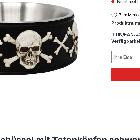
Nicht mehr
Zum Merkze
Produktnum
GTIN/EAN:
4
Verfügbarkei
Ihre Email
schüssel mit Totenköpfen schwa