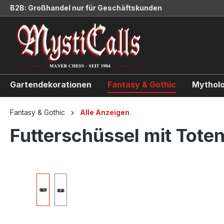
B2B: Großhandel nur für Geschäftskunden
springen
Zur Hauptnavigation springen
Gartendekorationen
Fantasy & Gothic
Mytholo
Fantasy & Gothic
Alle Anzeigen
Futterschüssel mit Tot
Bildergalerie überspringen