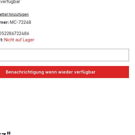
 verfügbar
ttel hinzufügen
mer:
MC-72248
052286722486
t:
Nicht auf Lager
Benachrichtigung wenn wieder verfügbar
rz"