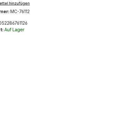
ttel hinzufügen
mer:
MC-76112
052286761126
t:
Auf Lager