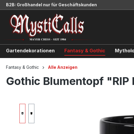
B2B: Großhandel nur für Geschäftskunden
springen
Zur Hauptnavigation springen
Gartendekorationen
Fantasy & Gothic
Mytholo
Fantasy & Gothic
Alle Anzeigen
Gothic Blumentopf "RIP 
Bildergalerie überspringen