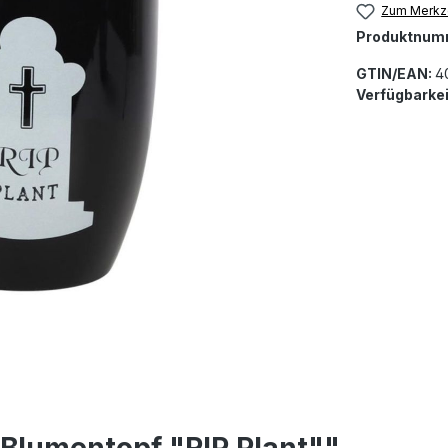
Zum Merkze
Produktnum
GTIN/EAN:
4
Verfügbarkei
 Blumentopf "RIP Plant""