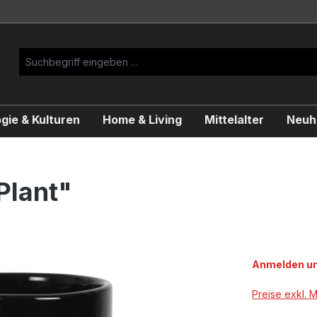
gie & Kulturen
Home & Living
Mittelalter
Neuhe
Plant"
Anmelden um
Preise exkl. 