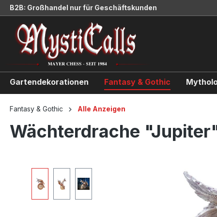
B2B: Großhandel nur für Geschäftskunden
springen
Zur Hauptnavigation springen
Gartendekorationen
Fantasy & Gothic
Mytholo
Fantasy & Gothic
Alle Anzeigen
Wächterdrache "Jupiter
Bildergalerie überspringen