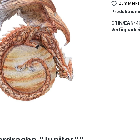
Zum Merkze
Produktnum
GTIN/EAN:
4
Verfügbarkei
rdrache "Jupiter""