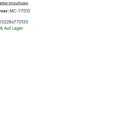
ttel hinzufügen
mer:
MC-77013
052286770135
t:
Auf Lager