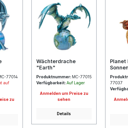
e
Wächterdrache
Planet
"Earth"
Sonnen
MC-77014
Produktnummer:
MC-77015
Produkt
t auf
Verfügbarkeit:
Auf Lager
77037
Verfügba
Anmelden um Preise zu
eise zu
sehen
Anmeld
Details