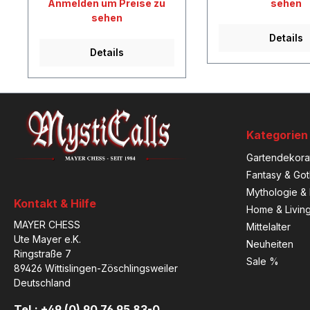
Anmelden um Preise zu
sehen
sehen
Details
Details
Kategorien
Gartendekora
Fantasy & Got
Mythologie & 
Kontakt & Hilfe
Home & Livin
MAYER CHESS
Mittelalter
Ute Mayer e.K.
Neuheiten
Ringstraße 7
Sale %
89426 Wittislingen-Zöschlingsweiler
Deutschland
Tel.: +49 (0) 90 76 95 83-0