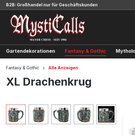
B2B: Großhandel nur für Geschäftskunden
springen
Zur Hauptnavigation springen
Gartendekorationen
Fantasy & Gothic
Mytholo
Fantasy & Gothic
Alle Anzeigen
XL Drachenkrug
Bildergalerie überspringen