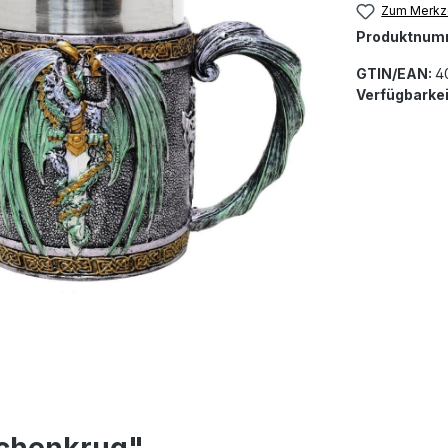
Zum Merkze
Produktnum
GTIN/EAN:
4
Verfügbarkei
achenkrug"