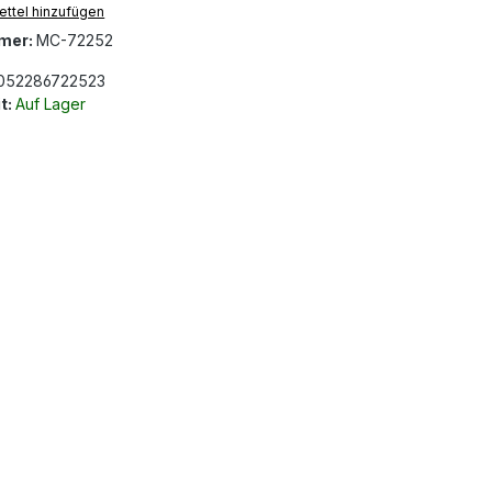
ttel hinzufügen
mer:
MC-72252
052286722523
t:
Auf Lager