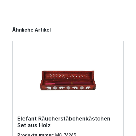
Produktgalerie überspringen
Ähnliche Artikel
Elefant Räucherstäbchenkästchen
Set aus Holz
Produktnummer:
MC-76265