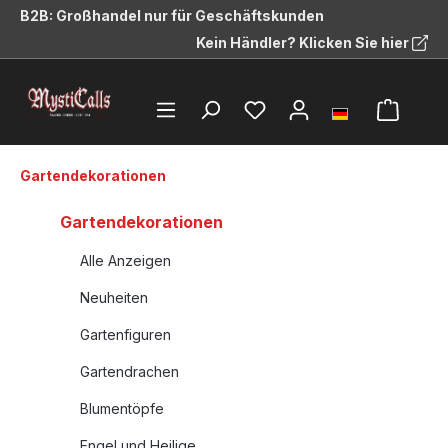
B2B: Großhandel nur für Geschäftskunden
alt springen
Kein Händler? Klicken Sie hier
Gartendekorationen
Gartendekorationen
Alle Anzeigen
Neuheiten
Gartenfiguren
Gartendrachen
Blumentöpfe
Engel und Heilige