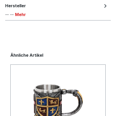
Hersteller
-- --
Mehr
Produktgalerie überspringen
Ähnliche Artikel