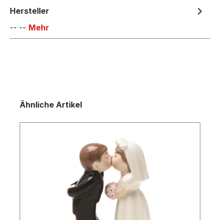
Hersteller
-- --
Mehr
Produktgalerie überspringen
Ähnliche Artikel