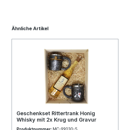
Produktgalerie überspringen
Ähnliche Artikel
Geschenkset Rittertrank Honig
Whisky mit 2x Krug und Gravur
Produktnummer:
MC-99030-5