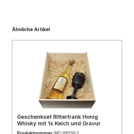
Produktgalerie überspringen
Ähnliche Artikel
Geschenkset Rittertrank Honig
Whisky mit 1x Kelch und Gravur
Produktnummer:
MC-99030-1