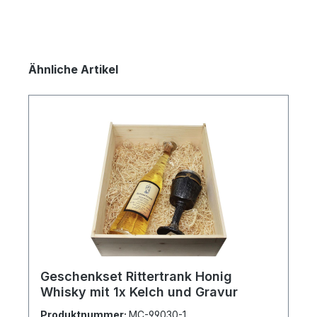
Produktgalerie überspringen
Ähnliche Artikel
Geschenkset Rittertrank Honig
Whisky mit 1x Kelch und Gravur
Produktnummer:
MC-99030-1