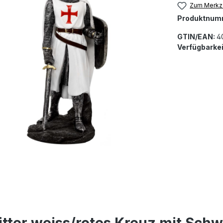
Zum Merkze
Produktnum
GTIN/EAN:
4
Verfügbarkei
tter weiss/rotes Kreuz mit Schw