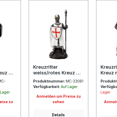
Kreuzritter
Kreuzri
euz mit
weiss/rotes Kreuz mit
Kreuz 
Speer
MC-
Produktnummer:
MC-23081
Produkt
Verfügbarkeit:
Auf Lager
Verfügba
 Lager
Lager
Anmelden um Preise zu
eise zu
sehen
Anmeld
Details