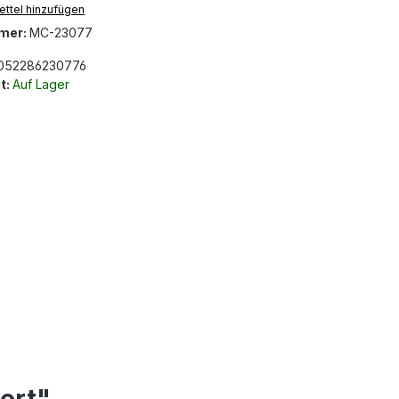
ttel hinzufügen
mer:
MC-23077
052286230776
t:
Auf Lager
ert"