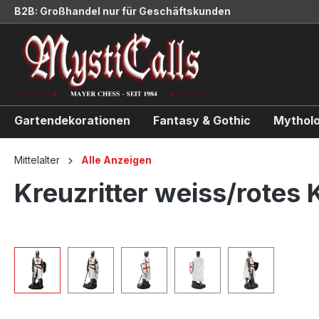
B2B: Großhandel nur für Geschäftskunden
springen
Zur Hauptnavigation springen
Gartendekorationen
Fantasy & Gothic
Mytholo
Mittelalter
Alle Anzeigen
Kreuzritter weiss/rotes
Bildergalerie überspringen