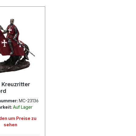
 Kreuzritter
erd
nummer:
MC-23136
rkeit:
Auf Lager
en um Preise zu
sehen