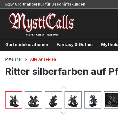
B2B: Großhandel nur für Geschäftskunden
springen
Zur Hauptnavigation springen
Gartendekorationen
Fantasy & Gothic
Mytholo
Mittelalter
Alle Anzeigen
Ritter silberfarben auf P
Bildergalerie überspringen