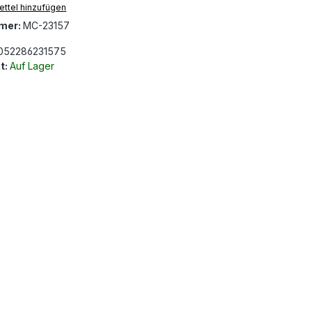
ttel hinzufügen
mer:
MC-23157
052286231575
t:
Auf Lager