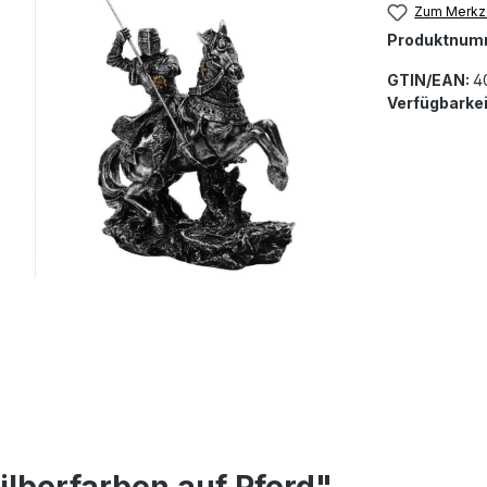
Zum Merkze
Produktnum
GTIN/EAN:
4
Verfügbarkei
ilberfarben auf Pferd"