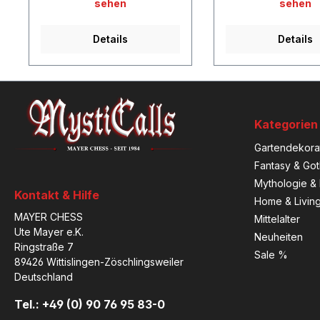
sehen
sehen
Details
Details
Kategorien
Gartendekora
Fantasy & Got
Mythologie & 
Kontakt & Hilfe
Home & Livin
MAYER CHESS
Mittelalter
Ute Mayer e.K.
Neuheiten
Ringstraße 7
Sale %
89426 Wittislingen-Zöschlingsweiler
Deutschland
Tel.: +49 (0) 90 76 95 83-0