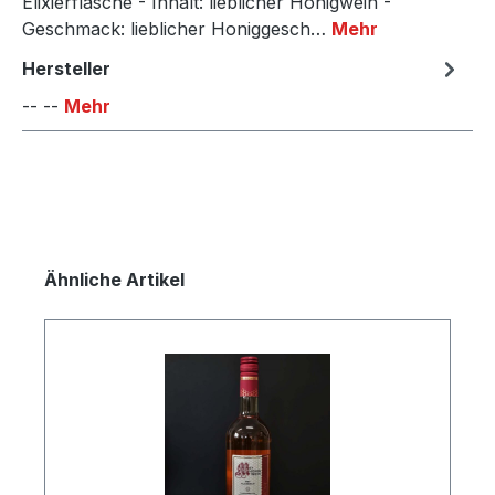
Elixierflasche - Inhalt: lieblicher Honigwein -
Geschmack: lieblicher Honiggesch…
Mehr
Hersteller
-- --
Mehr
Produktgalerie überspringen
Ähnliche Artikel