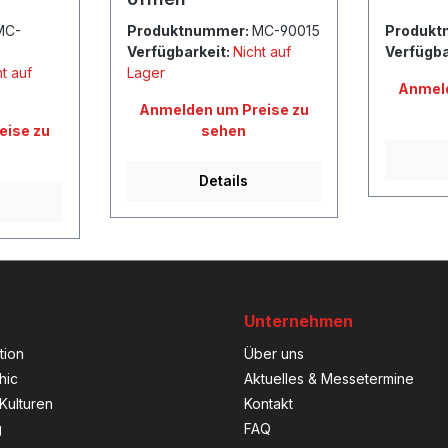
MC-
Produktnummer:
MC-90015
Produkt
Verfügbarkeit:
Nicht auf
Verfügba
t auf
Lager
Anmeld
Anmelden um Preise zu
eise zu
sehen
Details
Unternehmen
tion
Über uns
hic
Aktuelles & Messetermine
Kulturen
Kontakt
g
FAQ