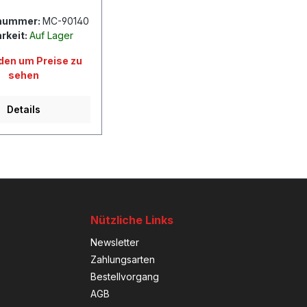
nummer:
MC-90140
rkeit:
Auf Lager
en um Preise zu
sehen
Details
Nützliche Links
Newsletter
Zahlungsarten
Bestellvorgang
AGB