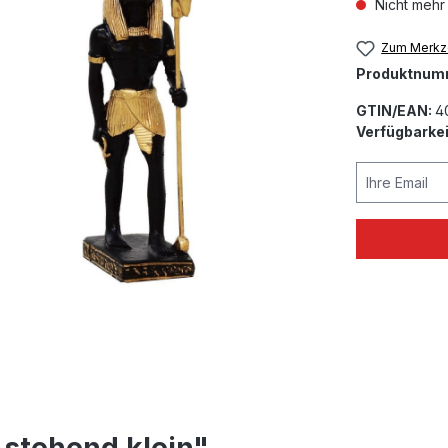
Nicht mehr
Zum Merkze
Produktnum
GTIN/EAN:
4
Verfügbarkei
Ihre Email
 stehend klein"