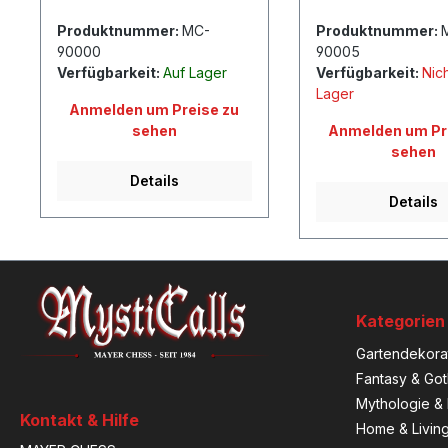
Produktnummer:
MC-
Produktnummer:
90000
90005
Verfügbarkeit:
Auf Lager
Verfügbarkeit:
Nich
Lager
Anmelden um Preise zu
sehen
Anmelden um Pr
sehen
Details
Details
Kategorien
Gartendekora
Fantasy & Got
Mythologie & 
Kontakt & Hilfe
Home & Livin