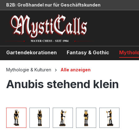
B2B: Großhandel nur für Geschäftskunden
springen
Zur Hauptnavigation springen
Gartendekorationen
Fantasy & Gothic
Mytholo
Mythologie & Kulturen
Alle anzeigen
Anubis stehend klein
Bildergalerie überspringen