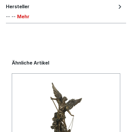
Hersteller
-- --
Mehr
Produktgalerie überspringen
Ähnliche Artikel