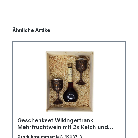
Produktgalerie überspringen
Ähnliche Artikel
Geschenkset Wikingertrank
Mehrfruchtwein mit 2x Kelch und
Gravur
Produktnummer:
MC-99037-3