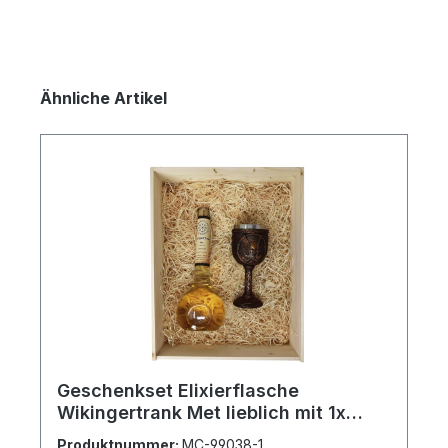
Produktgalerie überspringen
Ähnliche Artikel
Geschenkset Elixierflasche
Wikingertrank Met lieblich mit 1x
Kelch und Gravur
Produktnummer:
MC-99038-1