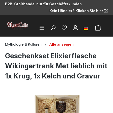
B2B: Großhandel nur für Geschäftskunden
alt springen
Kein Händler? Klicken Sie hier
Mythologie & Kulturen
Alle anzeigen
Geschenkset Elixierflasche
Wikingertrank Met lieblich mit
1x Krug, 1x Kelch und Gravur
Bildergalerie überspringen