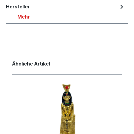
Hersteller
-- --
Mehr
Produktgalerie überspringen
Ähnliche Artikel