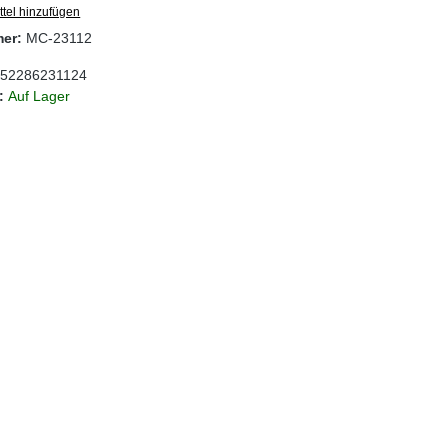
tel hinzufügen
mer:
MC-23112
52286231124
t:
Auf Lager