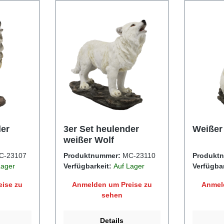
der
3er Set heulender
Weißer
weißer Wolf
C-23107
Produktnummer:
MC-23110
Produkt
Lager
Verfügbarkeit:
Auf Lager
Verfügba
ise zu
Anmelden um Preise zu
Anmel
sehen
Details