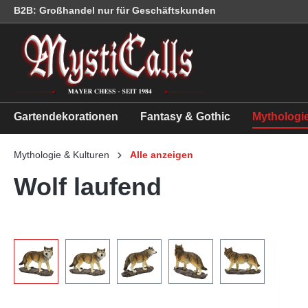
B2B: Großhandel nur für Geschäftskunden
springen
Zur Hauptnavigation springen
Gartendekorationen
Fantasy & Gothic
Mythologie
Mythologie & Kulturen
Alle anzeigen
Wolf laufend
Bildergalerie überspringen