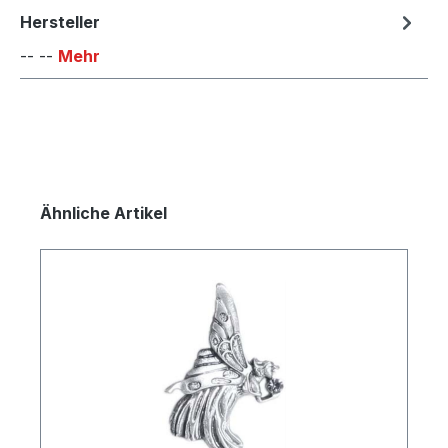
Hersteller
-- --
Mehr
Produktgalerie überspringen
Ähnliche Artikel