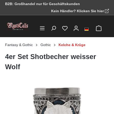
B2B: Großhandel nur für Geschäftskunden
alt springen
Kein Händler? Klicken Sie hier
Fantasy & Gothic
Gothic
Kelche & Krüge
4er Set Shotbecher weisser
Wolf
Bildergalerie überspringen