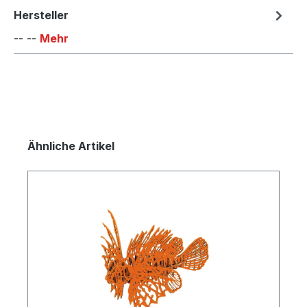
Hersteller
-- --
Mehr
Produktgalerie überspringen
Ähnliche Artikel