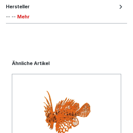
Hersteller
-- --
Mehr
Produktgalerie überspringen
Ähnliche Artikel