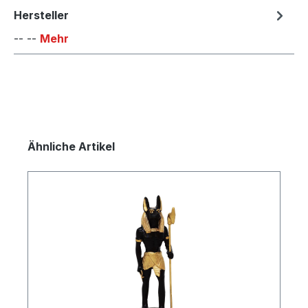
Hersteller
-- --
Mehr
Produktgalerie überspringen
Ähnliche Artikel