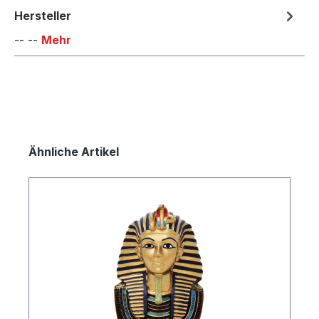
Hersteller
-- --
Mehr
Produktgalerie überspringen
Ähnliche Artikel